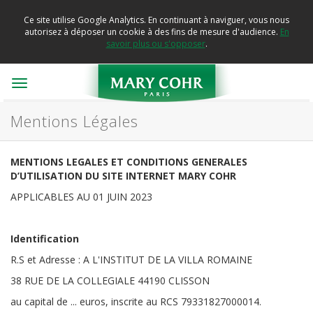
Ce site utilise Google Analytics. En continuant à naviguer, vous nous
autorisez à déposer un cookie à des fins de mesure d'audience.
En
savoir plus ou s'opposer
.
Toggle
navigation
Mentions Légales
MENTIONS LEGALES ET CONDITIONS GENERALES
D’UTILISATION DU SITE INTERNET MARY COHR
APPLICABLES AU 01 JUIN 2023
Identification
R.S et Adresse : A L'INSTITUT DE LA VILLA ROMAINE
38 RUE DE LA COLLEGIALE 44190 CLISSON
au capital de ... euros, inscrite au RCS 79331827000014.